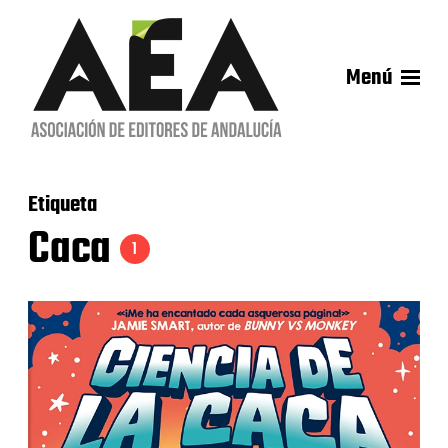
Menú
Etiqueta
Caca
1