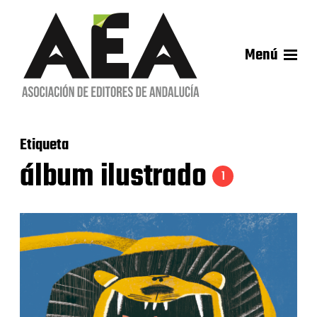
Menú
Etiqueta
álbum ilustrado
1