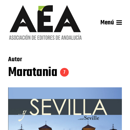
Menú
Autor
Maratania
7