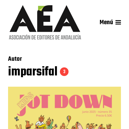
Menú
Autor
imparsifal
3