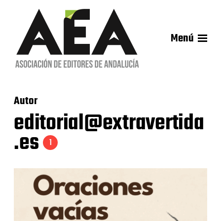
Menú
Autor
editorial@extravertida
.es
1